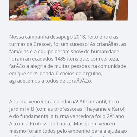
Nossa campanha desapego 2018, feito entre as
turmas da Crescer, foi um sucesso! As crianÃ§as, as
famÃ­lias e a equipe deram show de humanidade.
Foram arrecadados 1435 itens que, com certeza,
farÃ£o a alegria de muitas pessoas na comunidade
em que serÃ¡ doada. E cheios de orgulho,
agradecemos a todos de coraÃ§Ã£o.
A turma vencedora da educaÃ§Ã£o infantil, foi o
Jardim IV B (com as professoras Thayanne e Karol)
e do fundamental a turma vencedora foi o 2Âº ano
A (com a Professora Laura). Mas quem venceu
mesmo foram todos pelo empenho para a ajuda ao