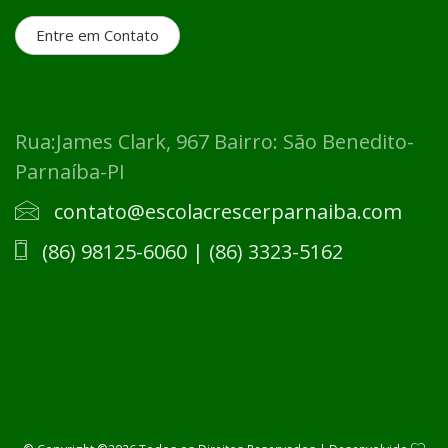
Entre em Contato
Rua:James Clark, 967 Bairro: São Benedito-
Parnaíba-PI
contato@escolacrescerparnaiba.com
​(86) 98125-6060 | (86) 3323-5162