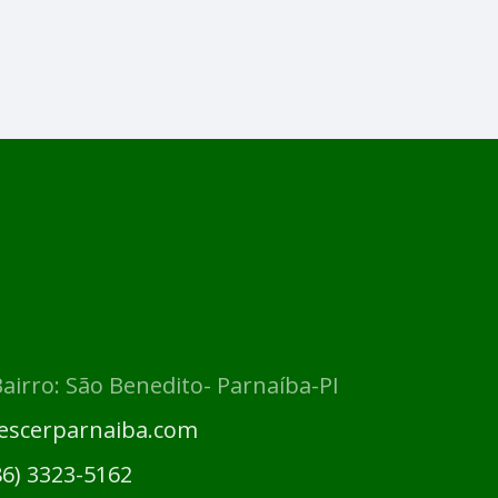
Bairro: São Benedito- Parnaíba-PI
escerparnaiba.com
86) 3323-5162