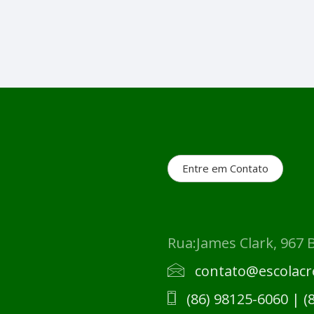
Entre em Contato
Rua:James Clark, 967 
contato@escolacr
​(86) 98125-6060 | (